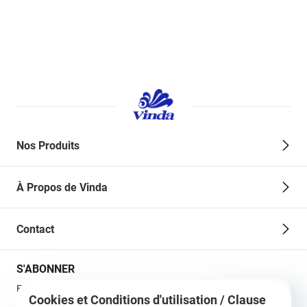
Nos Produits
À Propos de Vinda
Contact
S'ABONNER
En vous abonnant à notre
S'abonner
Cookies et Conditions d'utilisation / Clause
email, vous recevrez toutes