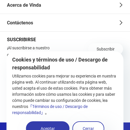
Acerca de Vinda
Contáctenos
SUSCRIBIRSE
¡Al suscribirse a nuestro
Subscribir
correo electrónico, puede
Cookies y términos de uso / Descargo de
obtener todas nuestras
responsabilidad
actualizaciones en primer
momento!
Utilizamos cookies para mejorar su experiencia en nuestra
página web. Al continuar utilizando esta página web,
SiteMap
usted acepta el uso de estas cookies. Para obtener más
información sobre cómo usamos las cookies y para saber
Síganos
cómo puede cambiar su configuración de cookies, lea
nuestros
「Términos de uso / Descargo de
responsabilidad」
。
Aceptar
Cerrar
Derechos de autor © 2022 Vinda International Holdings Limited.