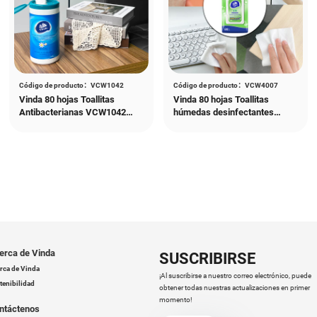
da
Vinda
producto：VCW4015
Código de producto：VCW2009
ojas Toallitas
Vinda 72 hojas Toallitas
para bebés
húmedas para bebés
(1 paquete)
VCW2009 (1 paquete)