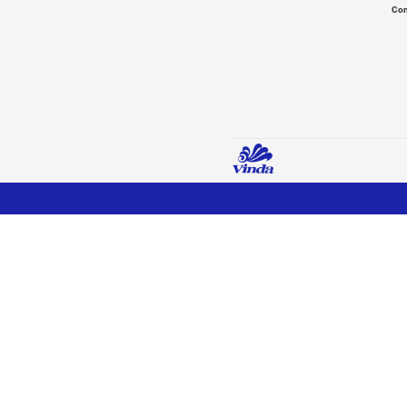
Vin
Código de 
Vinda 80 h
Antibact
(Light Flo
paquete)