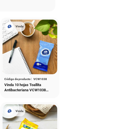
Vinda
Soft Pack Pañuelo
Pañuelo
Servilleta
facial
ibacterianas
Toallitas húmedas para bebés
Toallitas húmedas desinfectantes multiusos
 de cocina