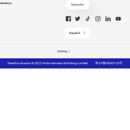
da
Vinda
producto：VCW1032
Código de producto：VCW1042
ojas Toallita
Vinda 80 hojas Toallitas
eriana VCW1032
Antibacterianas VCW1042
ral Scent) (1
(Light Floral Scent) (1 bote