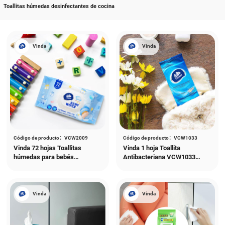
Papel higiénico
Toalla de papel
Pañuelo facial
Todo
Toallitas húmedas ant
litas húmedas
Toallitas húmedas para inodoros
Toallitas húmedas desinfectantes