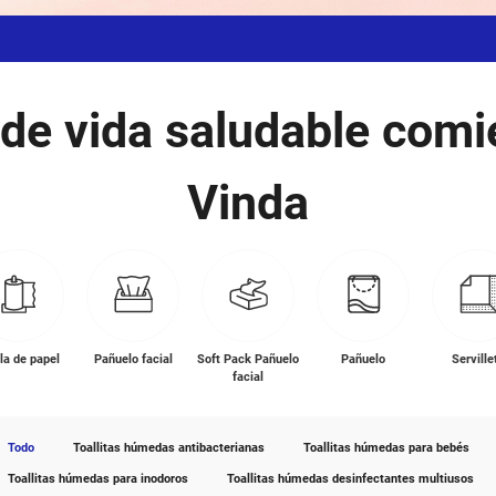
la familia
AFH
l estilo de vida