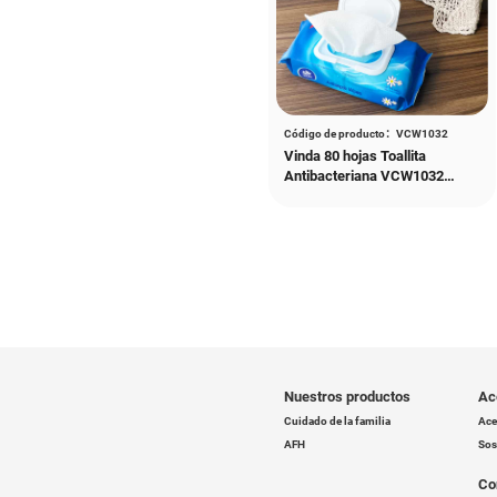
Vin
Código de 
Vinda 40 h
húmedas 
VCW4015 