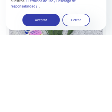
nuestros
「Términos de uso / Descargo de
responsabilidad」
。
Aceptar
Cerrar
Código de producto：VC0177A
Vinda Ultra Care 10 hojas Pañuelo
estándar 3 capas VC0177A (paquete de
10)